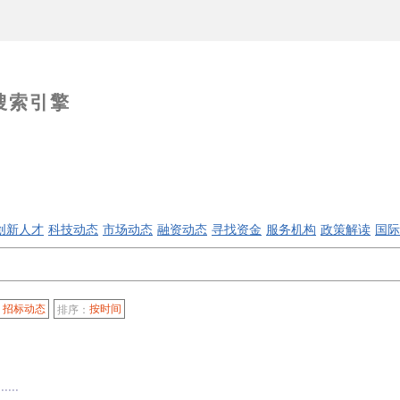
搜索引擎
创新人才
科技动态
市场动态
融资动态
寻找资金
服务机构
政策解读
国际
招标动态
按时间
：
排序：
‧‧‧